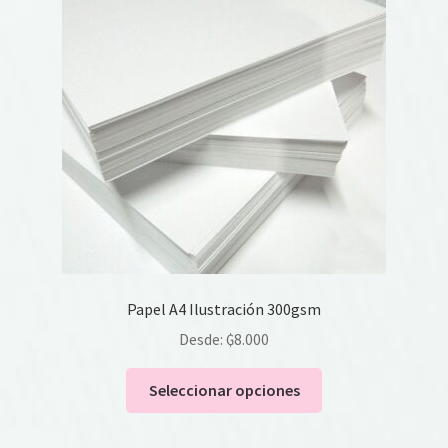
Papel A4 Ilustración 300gsm
Desde:
₲
8.000
Este
Seleccionar opciones
producto
tiene