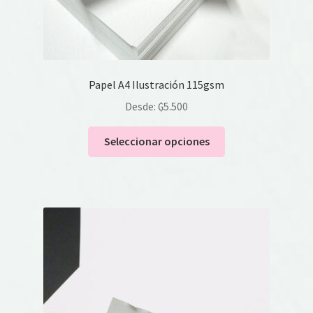
producto
Papel A4 Ilustración 115gsm
Desde:
₲
5.500
Este
Seleccionar opciones
producto
tiene
múltiples
variantes.
Las
opciones
se
pueden
elegir
en