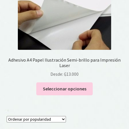
la
página
de
producto
Adhesivo A4 Papel Ilustración Semi-brillo para Impresión
Laser
Desde:
₲
13.000
Este
Seleccionar opciones
producto
tiene
múltiples
variantes.
Las
opciones