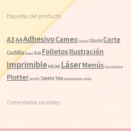
Etiquetas del producto
Adhesivo
Cameo
A3
Corte
A4
Chorro
Cartón
Folletos
Ilustración
Cuchilla
Eva
Cuero
Láser
Imprimible
Menús
InkJet
personalizar
Plotter
Tapete
Tela
spotify
transparente
vinilo
Comentarios recientes