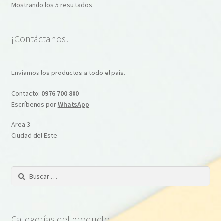
Ordenado
Mostrando los 5 resultados
se
por
pueden
popularidad
elegir
¡Contáctanos!
en
la
Enviamos los productos a todo el país.
página
de
Contacto:
0976 700 800
producto
Escríbenos por
WhatsApp
Area 3
Ciudad del Este
Buscar:
Categorías del producto