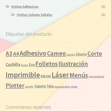
Vinilos Adhesivos
(1)
Vinilos Colores Sólidos
(1)
Etiquetas del producto
Adhesivo
Cameo
A3
Corte
A4
Chorro
Cartón
Folletos
Ilustración
Cuchilla
Eva
Cuero
Láser
Imprimible
Menús
InkJet
personalizar
Plotter
Tapete
Tela
spotify
transparente
vinilo
Comentarios recientes