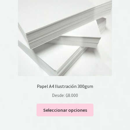
Papel A4 Ilustración 300gsm
Desde:
₲
8.000
Este
Seleccionar opciones
producto
tiene
múltiples