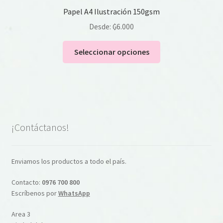
Papel A4 Ilustración 150gsm
Desde:
₲
6.000
Este
Seleccionar opciones
producto
tiene
múltiples
variantes.
Las
opciones
¡Contáctanos!
se
pueden
elegir
Enviamos los productos a todo el país.
en
Contacto:
0976 700 800
la
Escríbenos por
WhatsApp
página
de
Area 3
producto