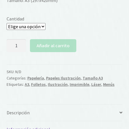
Tamaño: A3 (297x420mm)
Cantidad
Papel
Añadir al carrito
A3
Ilustración
115gsm
cantidad
SKU:
N/D
Categorías:
Papelería
,
Papeles Ilustración
,
Tamaño A3
Etiquetas:
A3
,
Folletos
,
Ilustración
,
Imprimible
,
Láser
,
Menús
Descripción