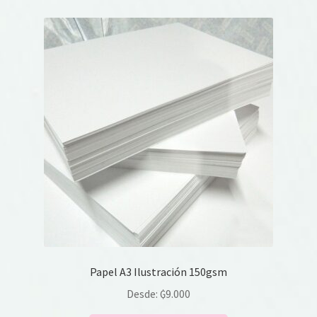
variantes.
Las
opciones
se
pueden
elegir
en
la
página
de
producto
Papel A3 Ilustración 150gsm
Desde:
₲
9.000