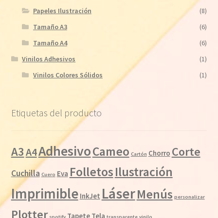
Papeles Ilustración
(8)
Tamaño A3
(6)
Tamaño A4
(6)
Vinilos Adhesivos
(1)
Vinilos Colores Sólidos
(1)
Etiquetas del producto
Adhesivo
Cameo
A3
Corte
A4
Chorro
Cartón
Folletos
Ilustración
Cuchilla
Eva
Cuero
Láser
Imprimible
Menús
InkJet
personalizar
Plotter
Tapete
Tela
spotify
transparente
vinilo