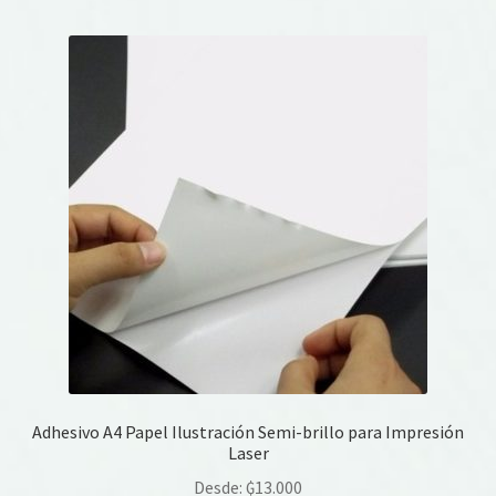
múltiples
variantes.
Las
opciones
se
pueden
elegir
en
la
página
de
producto
Adhesivo A4 Papel Ilustración Semi-brillo para Impresión
Laser
Desde:
₲
13.000