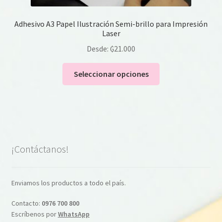
Adhesivo A3 Papel Ilustración Semi-brillo para Impresión
Laser
Desde:
₲
21.000
Este
Seleccionar opciones
producto
tiene
múltiples
variantes.
Las
opciones
¡Contáctanos!
se
pueden
elegir
Enviamos los productos a todo el país.
en
Contacto:
0976 700 800
la
Escríbenos por
WhatsApp
página