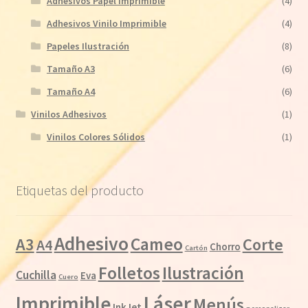
Adhesivos Papel Imprimible
(4)
Adhesivos Vinilo Imprimible
(4)
Papeles Ilustración
(8)
Tamaño A3
(6)
Tamaño A4
(6)
Vinilos Adhesivos
(1)
Vinilos Colores Sólidos
(1)
Etiquetas del producto
Adhesivo
Cameo
A3
Corte
A4
Chorro
Cartón
Folletos
Ilustración
Cuchilla
Eva
Cuero
Láser
Imprimible
Menús
InkJet