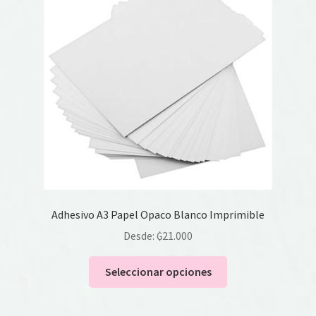
Adhesivo A3 Papel Opaco Blanco Imprimible
Desde:
₲
21.000
Este
Seleccionar opciones
producto
tiene