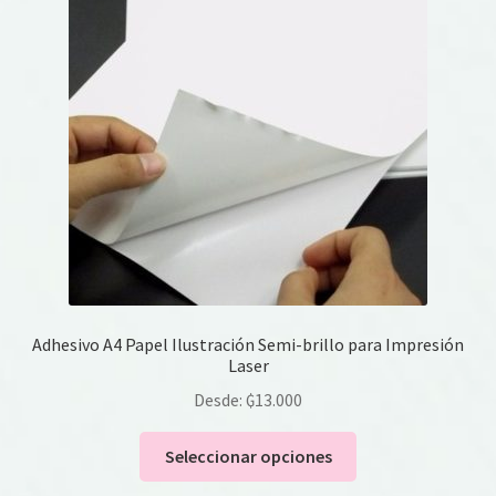
elegir
en
la
página
de
producto
Adhesivo A4 Papel Ilustración Semi-brillo para Impresión
Laser
Desde:
₲
13.000
Este
Seleccionar opciones
producto