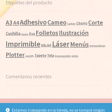
Etiquetas del producto
Adhesivo
Cameo
A3
Corte
A4
Chorro
Cartón
Folletos
Ilustración
Cuchilla
Eva
Cuero
Láser
Imprimible
Menús
InkJet
personalizar
Plotter
Tapete
Tela
spotify
transparente
vinilo
Comentarios recientes
Estamos trabajando en la tienda, no se tomará ningún