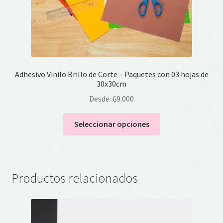
Adhesivo Vinilo Brillo de Corte – Paquetes con 03 hojas de
30x30cm
Desde:
₲
9.000
Este
Seleccionar opciones
producto
tiene
múltiples
variantes.
Productos relacionados
Las
opciones
se
pueden