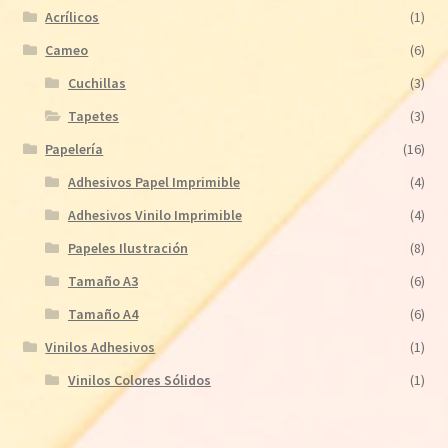
Acrílicos
(1)
Cameo
(6)
Cuchillas
(3)
Tapetes
(3)
Papelería
(16)
Adhesivos Papel Imprimible
(4)
Adhesivos Vinilo Imprimible
(4)
Papeles Ilustración
(8)
Tamaño A3
(6)
Tamaño A4
(6)
Vinilos Adhesivos
(1)
Vinilos Colores Sólidos
(1)