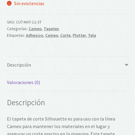
Sin existencias
SKU:
CUT-MAT-12-3T
Categorías:
Cameo
,
Tapetes
Etiquetas:
Adhesivo
,
Cameo
,
Corte
,
Plotter
,
Tela
Descripción
Valoraciones (0)
Descripción
El tapete de corte Silhouette es para uso con la línea
Cameo para mantener los materiales en el lugar y
asegurar un corte preciso en la maquina. Este tapete